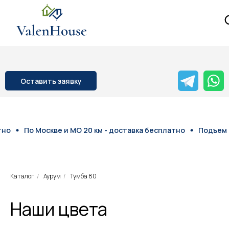
Оставить заявку
По Москве и МО 20 км - доставка бесплатно
Подъем на э
Каталог
/
Аурум
/
Тумба 80
Наши цвета