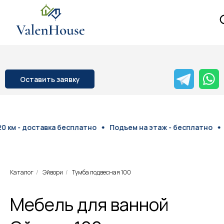
Оставить заявку
км - доставка бесплатно
Подъем на этаж - бесплатно
Д
Каталог
/
Эйвори
/
Тумба подвесная 100
Мебель для ванной